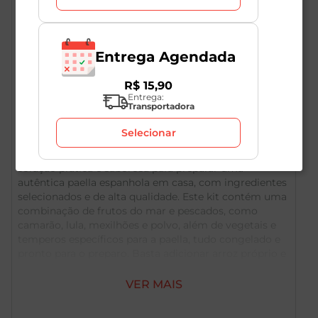
Entrega Agendada
R$
15
,
90
Entrega:
Transportadora
Descrição do Produto
Selecionar
O Kit Paella Premium Congelada ie Pescados 400g é a
solução prática e saborosa para preparar uma
autêntica paella espanhola em casa, com ingredientes
selecionados e de alta qualidade. Este kit contém uma
combinação de frutos do mar e pescados, como
camarão, lula, mexilhões e polvo, além de vegetais e
temperos específicos para a paella, tudo congelado e
pronto para o preparo. Basta adicionar arroz próprio e
caldo de peixe ou frutos do mar para obter uma paella
cremosa, colorida e cheia de sabor, que surpreende os
VER MAIS
convidados. A embalagem de 400g é ideal para 2 a 3
porções, perfeita para ocasiões especiais, jantares