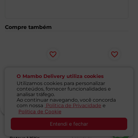
Compre também
O Mambo Delivery utiliza cookies
Utilizamos cookies para personalizar
conteúdos, fornecer funcionalidades e
analisar tráfego.
Ao continuar navegando, você concorda
com nossa
Politica de Privacidade
e
Politica de Cookie
SAC
Entendi e fechar
Iogurte Batido Sem
Iogurte Batido Bela
Io
Lactose Pense Zero
Vista 500g
M