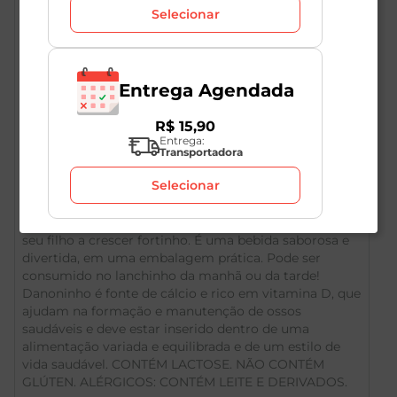
Selecionar
Entrega Agendada
R$
15
,
90
Descrição do Produto
Entrega:
Transportadora
Selecionar
O Iogurte Danoninho Líquido sabor Morango 100g, é
fonte de Cálcio e rico em Vitamina D, que ajudam o
seu filho a crescer fortinho. É uma bebida saborosa e
divertida, em uma embalagem prática. Pode ser
consumido no lanchinho da manhã ou da tarde!
Danoninho é fonte de cálcio e rico em vitamina D, que
ajudam na formação e manutenção de ossos
saudáveis e deve estar inserido dentro de uma
alimentação variada e equilibrada e de um estilo de
vida saudável. CONTÉM LACTOSE. NÃO CONTÉM
GLÚTEN. ALÉRGICOS: CONTÉM LEITE E DERIVADOS.