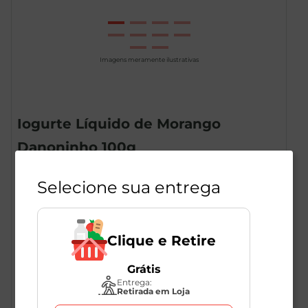
Imagens meramente ilustrativas
Iogurte Líquido de Morango
Danoninho 100g
1
Unidade
196979
Selecione sua entrega
Danone
Clique e Retire
R$
3
,
99
Grátis
Entrega:
Retirada em Loja