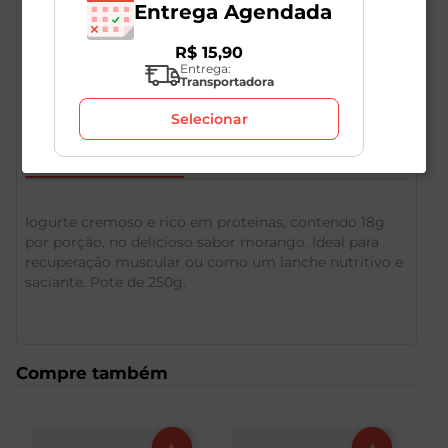
Entrega Agendada
R$
15
,
90
Entrega:
Transportadora
Selecionar
Descrição do Produto
Iogurte cremoso e rico em proteínas, contendo 18g
por porção, no delicioso sabor morango. Ideal para
recuperação muscular ou como um lanche nutritivo e
saciante. Pote de 250g.
Compre também