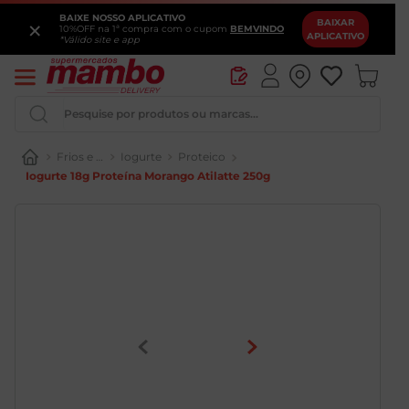
BAIXE NOSSO APLICATIVO
×
BAIXAR
10%OFF na 1ª compra com o cupom
BEMVINDO
APLICATIVO
*Válido site e app
Pesquise por produtos ou marcas...
Frios e Laticínios
Iogurte
Proteico
Iogurte 18g Proteína Morango Atilatte 250g
Iogurte
Queijo
Pao
Leite
Cerveja