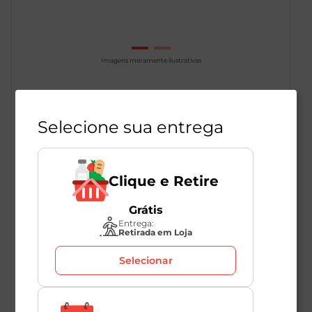
Imagens meramente ilustrativas
Selecione sua entrega
Iogurte 18g Proteína Morango
Atilatte 250g
1
Unidade
285744
Clique e Retire
Atilatte
Grátis
Entrega:
Retirada em Loja
R$
20
,
98
R$
14
,
98
Selecionar
-29
%