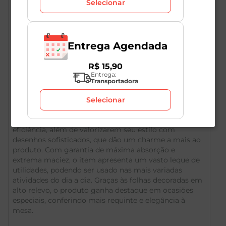
Selecionar
Entrega Agendada
R$
15
,
90
Entrega:
Descrição do Produto
Transportadora
Selecionar
Investindo em um design mais elegante, os
guardanapos Kitchen folha dupla aliam requinte à
eficiência, além de valorizarem seu estilo com
desenhos sofisticados, que dão um charme a mais ao
produto. Com garantia de máxima absorção e
extrema maciez, o item apresenta um vasto leque de
utilidades, podendo ser usado nas mais variadas
atividades do dia a dia. Graças às folhas decoradas em
alto relevo, o produto ganha destaque em ocasiões
especiais, conferindo mais requinte e elegância à
mesa.