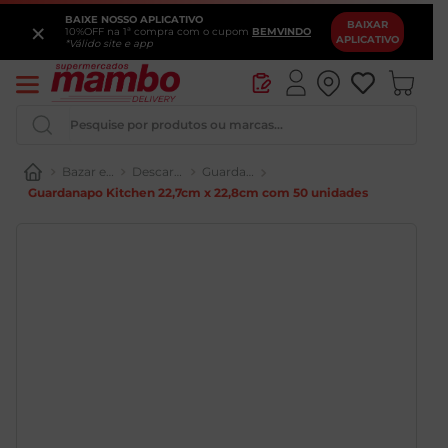
BAIXE NOSSO APLICATIVO
×
BAIXAR
10%OFF na 1ª compra com o cupom
BEMVINDO
APLICATIVO
*Válido site e app
Pesquise por produtos ou marcas...
Bazar e Utensílios
Descartáveis e Kit Festa
Guardanapos
Guardanapo Kitchen 22,7cm x 22,8cm com 50 unidades
Queijo
Iogurte
Pao
Leite
Cerveja