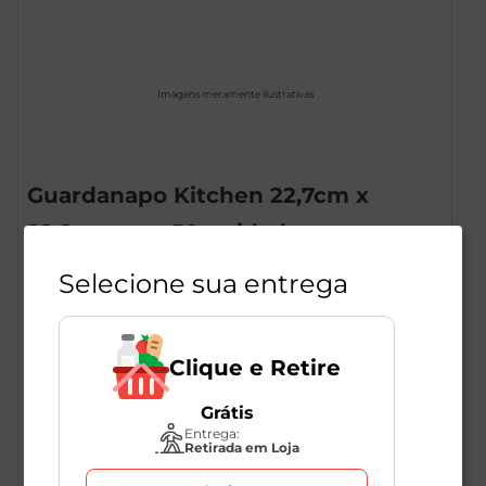
Imagens meramente ilustrativas
Guardanapo Kitchen 22,7cm x
22,8cm com 50 unidades
1
Unidade
155886
Selecione sua entrega
Kitchen
Clique e Retire
R$
3
,
29
Grátis
Entrega:
Retirada em Loja