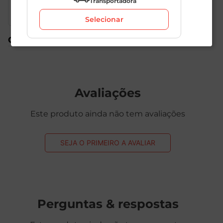
Transportadora
frutas ou até mesmo pura, como um snack saudável.
Sua embalagem de 400g facilita o armazenamento e
Selecionar
preserva o frescor e a crocância por muito mais
tempo. Descubra o sabor inigualável da Granola 7
Compre também
Grãos Cacau Da Magrinha e transforme suas refeições
em momentos ainda mais especiais!
Avaliações
Este produto ainda não tem avaliações
SEJA O PRIMEIRO A AVALIAR
Perguntas & respostas