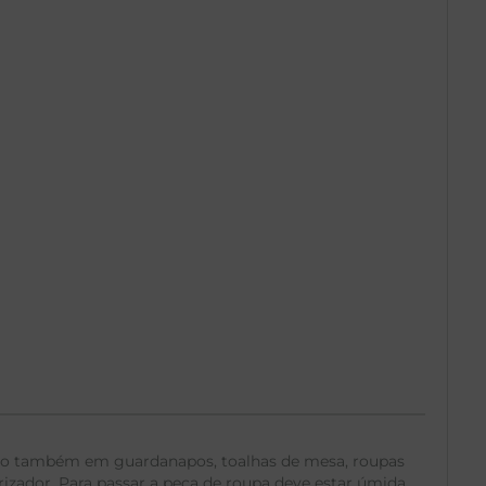
do também em guardanapos, toalhas de mesa, roupas
zador. Para passar a peça de roupa deve estar úmida.