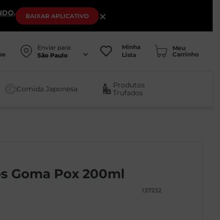
NDO
.
×
BAIXAR
APLICATIVO
Minha
Enviar para:
se
Lista
São Paulo
Produtos
Comida Japonesa
Trufados
os Goma Pox 200ml
137232