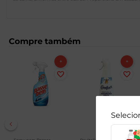
Compre também
Selecio