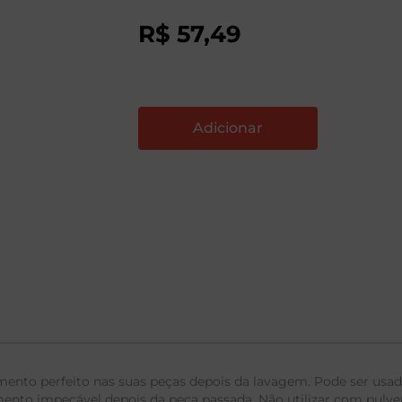
R$
57
,
49
to perfeito nas suas peças depois da lavagem. Pode ser usa
nto impecável depois da peça passada. Não utilizar com pulveri