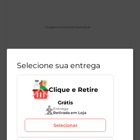
Imagens meramente ilustrativas
Goma de Mascar Framboesa e
Selecione sua entrega
Limão Sem Açúcar Trident X
Gamers Pote 48,3g
1
Unidade
282466
Clique e Retire
Trident
Grátis
Entrega:
Retirada em Loja
R$
14
,
98
Selecionar