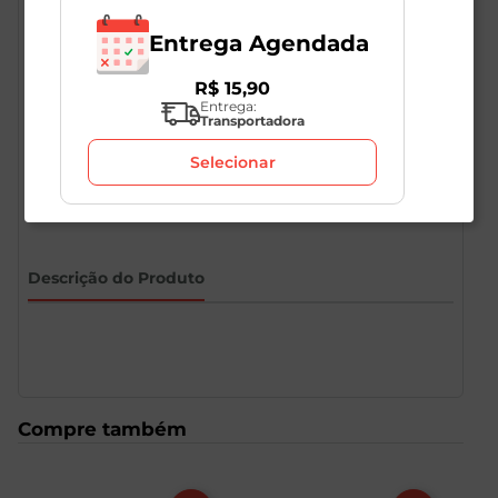
Entrega Agendada
R$
15
,
90
Certificados
Ver todos
Entrega:
Transportadora
SEM ADIÇÃO DE AÇÚCAR
Selecionar
Descrição do Produto
Compre também