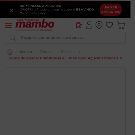
BAIXE NOSSO APLICATIVO
×
BAIXAR
10%OFF na 1ª compra com o cupom
BEMVINDO
APLICATIVO
*Válido site e app
Pesquise por produtos ou marcas...
Mercearia
Doces e Chocolates
Bala e Goma de Mascar
Goma de Mascar Framboesa e Limão Sem Açúcar Trident X Gamers 
Iogurte
Queijo
Pao
Leite
Cerveja