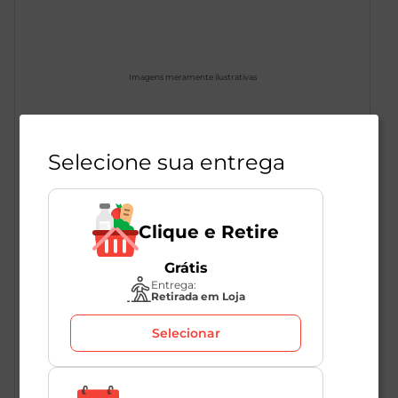
Imagens meramente ilustrativas
Goiaba Vermelha Kg
Selecione sua entrega
Unidade: aprox.
350
g
131532
Direto do Produtor
Clique e Retire
Grátis
Entrega:
R$
3
,
14
Retirada em Loja
R$
8
,
99
/Kg
Selecionar