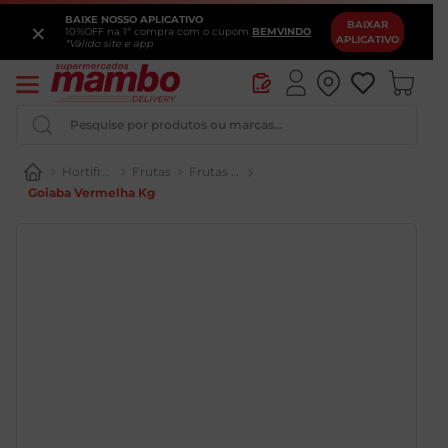
BAIXE NOSSO APLICATIVO
×
BAIXAR
10%OFF na 1ª compra com o cupom
BEMVINDO
APLICATIVO
*Válido site e app
Pesquise por produtos ou marcas...
Hortifrúti
Frutas
Frutas Frescas
Iogurte
Goiaba Vermelha Kg
Queijo
Pao
Leite
Cerveja