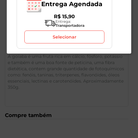
Entrega Agendada
R$
15
,
90
Entrega:
Transportadora
Descrição do Produto
Selecionar
A goiaba é uma fruta rica em cálcio, fósforo, potássio
e também é uma boa fonte de peticina, uma fibra
dietética, contem grande quantidade de fotoquímicos
como: fenóis, taninas, triterpenes, flavonóides, óleos
essenciais, lectinas e carotenóides. Aproximadamente
350g.
Compre também