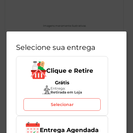
Imagens meramente ilustrativas
Selecione sua entrega
Fralda Pants Mega G Pampers com
28 Unidades
Clique e Retire
1
Unidade
285717
Grátis
Pampers
Entrega:
Retirada em Loja
Selecionar
R$
102
,
49
Entrega Agendada