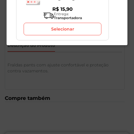
R$
15
,
90
Entrega:
Transportadora
Selecionar
Descrição do Produto
Fraldas pants com ajuste confortável e proteção
contra vazamentos.
Compre também