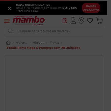
BAIXE NOSSO APLICATIVO
×
BAIXAR
10%OFF na 1ª compra com o cupom
BEMVINDO
APLICATIVO
*Válido site e app
Pesquise por produtos ou marcas...
Higiene e Perfumaria
Higiene Infantil
Fralda
Fralda Pants Mega G Pampers com 28 Unidades
Queijo
Iogurte
Pao
Leite
Cerveja