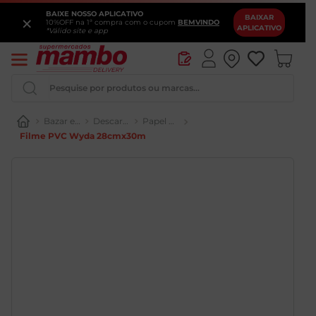
BAIXE NOSSO APLICATIVO
×
BAIXAR
10%OFF na 1ª compra com o cupom
BEMVINDO
APLICATIVO
*Válido site e app
Pesquise por produtos ou marcas...
Bazar e Utensílios
Descartáveis e Kit Festa
Papel Alumínio e PVC
Filme PVC Wyda 28cmx30m
Queijo
Iogurte
Pao
Leite
Cerveja