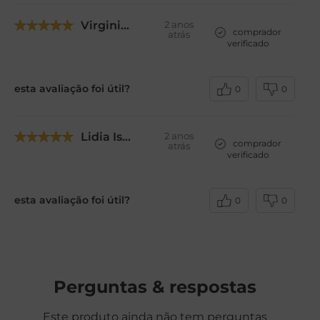
Avaliações
5.0
QUERO AVALIAR
4 avaliações
Claudia
2 anos
comprador
atrás
verificado
esta avaliação foi útil?
0
0
RUTH
2 anos
comprador
atrás
verificado