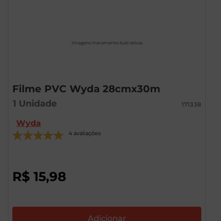
Imagens meramente ilustrativas
Filme PVC Wyda 28cmx30m
1
Unidade
171338
Wyda
4 avaliações
R$
15
,
98