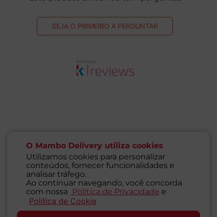
esta avaliação foi útil?
0
0
Virginia Borges
2 anos
comprador
atrás
verificado
esta avaliação foi útil?
0
0
Lidia Isabel
2 anos
comprador
atrás
verificado
O Mambo Delivery utiliza cookies
Utilizamos cookies para personalizar
esta avaliação foi útil?
0
0
conteúdos, fornecer funcionalidades e
analisar tráfego.
Ao continuar navegando, você concorda
com nossa
Politica de Privacidade
e
Politica de Cookie
SAC
Perguntas & respostas