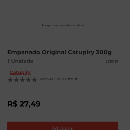
Imagens meramente ilustrativas
Empanado Original Catupiry 300g
1
Unidade
278061
Catupiry
seja o primeiro a avaliar
R$
27
,
49