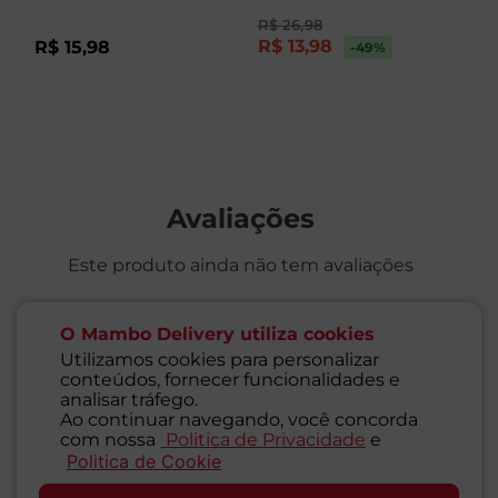
R$
26
,
98
R
R$
13
,
98
R
R$
15
,
98
-49
%
Avaliações
Este produto ainda não tem avaliações
SEJA O PRIMEIRO A AVALIAR
O Mambo Delivery utiliza cookies
Utilizamos cookies para personalizar
conteúdos, fornecer funcionalidades e
analisar tráfego.
Ao continuar navegando, você concorda
com nossa
Politica de Privacidade
e
Perguntas & respostas
Politica de Cookie
SAC