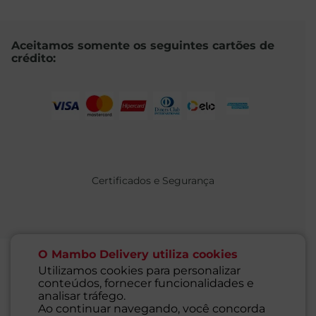
Aceitamos somente os seguintes cartões de
crédito:
Certificados e Segurança
O Mambo Delivery utiliza cookies
Utilizamos cookies para personalizar
conteúdos, fornecer funcionalidades e
@ 2021 MAMBO - TODOS OS DIREITOS RESERVADOS
analisar tráfego.
Supermercados Mambo Ltda.
Ao continuar navegando, você concorda