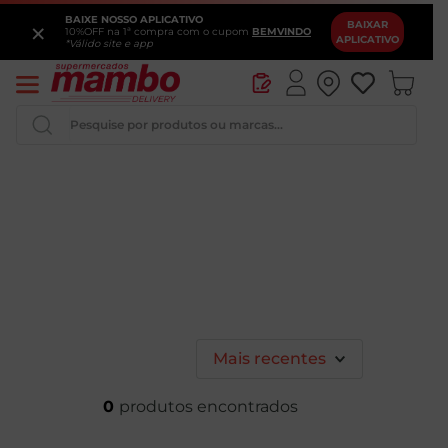
BAIXE NOSSO APLICATIVO
×
BAIXAR
10%OFF na 1ª compra com o cupom
BEMVINDO
APLICATIVO
*Válido site e app
Pesquise por produtos ou marcas...
Iogurte
Queijo
Pao
Leite
Cerveja
Mais recentes
0