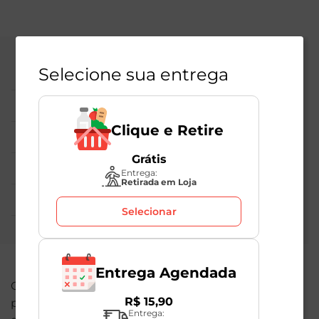
Selecione sua entrega
Central de Atendimento
Institucional
Clique e Retire
Políticas Mambo
Grátis
Atedimento ao Consumidor
Entrega:
Retirada em Loja
Nossas Redes
Selecionar
Entrega Agendada
O valor total de sua compra poderá ser alterado
R$
15
,
90
por conta dos produtos de peso variável. Em caso
Entrega: