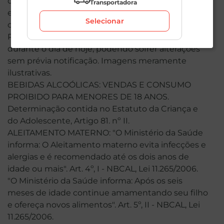
de indisponibilidade, o produto não será entregue
Transportadora
e, por isso, o valor correspondente não será
Selecionar
cobrado, podendo ser alterado para menos.
Preços, ofertas e condições exclusivas são válidas
durante o dia de hoje, podendo sofrer alterações
sem prévia notificação. Imagens meramente
ilustrativas.
BEBIDAS ALCOÓLICAS: VENDAS E CONSUMO
PROIBIDO PARA MENORES DE 18 ANOS.
Determinação contida no Estatuto da Criança e
do Adolescente, Artigo 81. nº II.
ALEITAMENTO MATERNO: "O Ministério da Saúde
informa: O Aleitamento materno evita infecções e
alergias e é recomendado até os dois anos de
idade ou mais". Art. 4º, I - NBCAL, Lei 11.265/2006.
"O Ministério da Saúde informa: Após os seis
meses de idade continue amamentando seu filho
e ofereça novos alimentos". Art. 5º, II - NBCAL, Lei
11.265/2006.