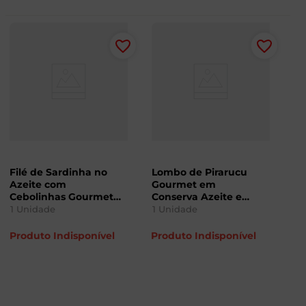
Filé de Sardinha no
Lombo de Pirarucu
Azeite com
Gourmet em
Cebolinhas Gourmet
Conserva Azeite e
Costa Nutrition 125g
Alecrim Costa
1
Unidade
1
Unidade
Nutrition 75g
Produto Indisponível
Produto Indisponível