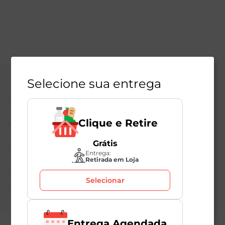
Selecione sua entrega
Central de Atendimento
Institucional
Clique e Retire
Políticas Mambo
Grátis
Entrega:
Atedimento ao Consumidor
Retirada em Loja
Nossas Redes
Selecionar
Entrega Agendada