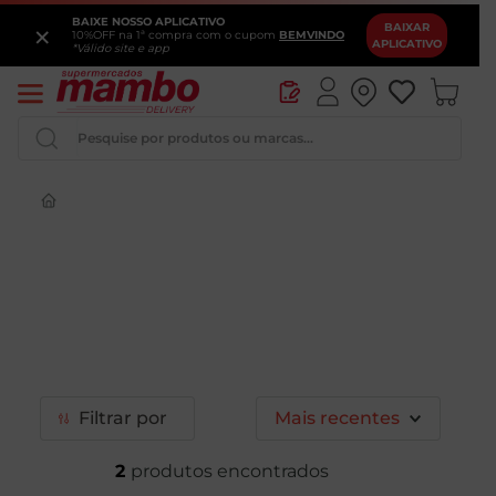
BAIXE NOSSO APLICATIVO
×
BAIXAR
10%OFF na 1ª compra com o cupom
BEMVINDO
APLICATIVO
*Válido site e app
Pesquise por produtos ou marcas...
Queijo
Iogurte
Pao
Leite
Cerveja
Filtrar
Mais recentes
2