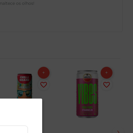
naltece os olhos!