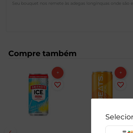
Seu bouquet nos remete às adegas longínquas onde são est
Compre também
Selecio