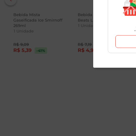
Bebida Mista
Bebida Mista Tropical
Gaseificada Ice Smirnoff
Beats Lata 269ml
269ml
1
Unidade
1
Unidade
R$
9
,
09
R$
7
,
19
R$
5
,
39
R$
4
,
99
-41
%
-31
%