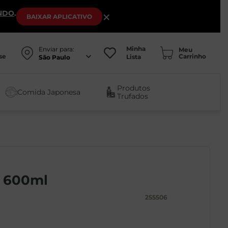
NDO
.
×
BAIXAR
APLICATIVO
Minha
Enviar para:
se
Lista
São Paulo
Produtos
Comida Japonesa
Trufados
t 600ml
255506