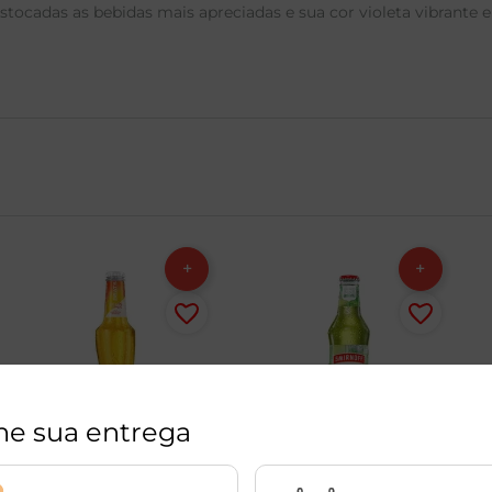
ocadas as bebidas mais apreciadas e sua cor violeta vibrante e
ne sua entrega