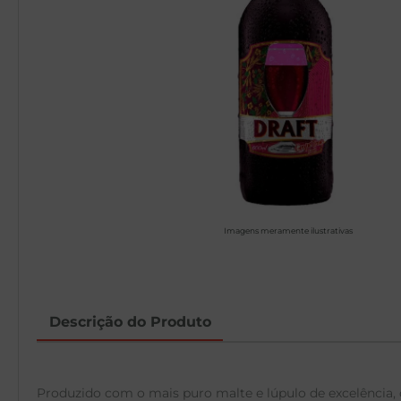
Imagens meramente ilustrativas
Descrição do Produto
Produzido com o mais puro malte e lúpulo de excelência