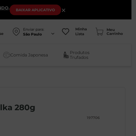
NDO
.
×
BAIXAR
APLICATIVO
Minha
Enviar para:
se
Lista
São Paulo
Produtos
Comida Japonesa
Trufados
ilka 280g
197706