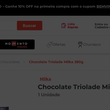
 – Ganhe 10% OFF na primeira compra com o cupom
BEMVI
.
Lista
Entre ou 
Cadastre-
Rápida
Ofertas
Churrasco
Chocolates
Chocolate Triolade Milka 280g
Milka
Chocolate Triolade M
1
Unidade