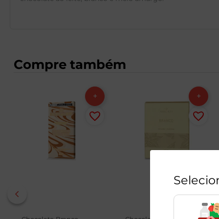
Compre também
Selecio