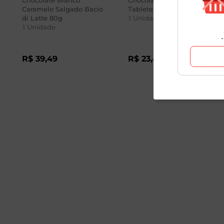
Chocolate Branco
Chocolate Branco Nugali
Caramelo Salgado Bacio
Tablete 40g
di Latte 80g
1
Unidade
1
Unidade
R$
39
,
49
R$
23
,
49