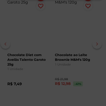
Chocolate Diet com
Chocolate ao Leite
C
Avelãs Talento Garoto
Brownie M&M's 120g
T
25g
1
Unidade
1
1
Unidade
R$
21
,
98
R$
12
,
98
R$
7
,
49
R
-41
%