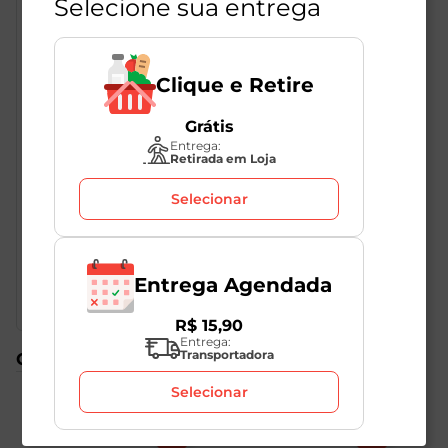
Selecione sua entrega
Clique e Retire
Grátis
Descrição do Produto
Entrega:
Retirada em Loja
Selecionar
O chocolate Milka é fabricado com o verdadeiro sabor
dos Alpes suíços, com uma fórmula deliciosamente
cremosa. Nesta versão se apresenta com um delicioso
recheio de iogurte de morango.
Entrega Agendada
R$
15
,
90
Entrega:
Transportadora
Compre também
Selecionar