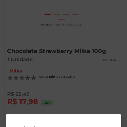
Imagens meramente ilustrativas
Chocolate Strawberry Milka 100g
1
Unidade
179904
Milka
seja o primeiro a avaliar
R$
25
,
49
R$
17
,
98
-30
%