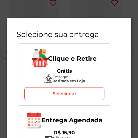
Selecione sua entrega
Clique e Retire
Chocolate ao Leite
Bombom Sortidos
Tr
Grátis
Suflair 50g
Garoto 220g
c
Entrega:
1
1
Unidade
1
Unidade
Retirada em Loja
1
Selecionar
R$
9
,
98
R$
22
,
49
R
Entrega Agendada
R$
15
,
90
Entrega: