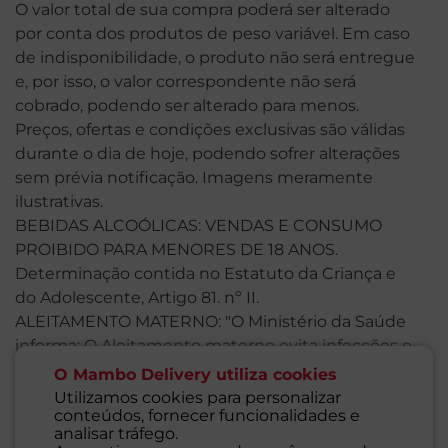
O valor total de sua compra poderá ser alterado
por conta dos produtos de peso variável. Em caso
de indisponibilidade, o produto não será entregue
e, por isso, o valor correspondente não será
cobrado, podendo ser alterado para menos.
Preços, ofertas e condições exclusivas são válidas
durante o dia de hoje, podendo sofrer alterações
sem prévia notificação. Imagens meramente
ilustrativas.
BEBIDAS ALCOÓLICAS: VENDAS E CONSUMO
PROIBIDO PARA MENORES DE 18 ANOS.
Determinação contida no Estatuto da Criança e
do Adolescente, Artigo 81. nº II.
ALEITAMENTO MATERNO: "O Ministério da Saúde
informa: O Aleitamento materno evita infecções e
alergias e é recomendado até os dois anos de
O Mambo Delivery utiliza cookies
idade ou mais". Art. 4º, I - NBCAL, Lei 11.265/2006.
Utilizamos cookies para personalizar
conteúdos, fornecer funcionalidades e
"O Ministério da Saúde informa: Após os seis
analisar tráfego.
meses de idade continue amamentando seu filho