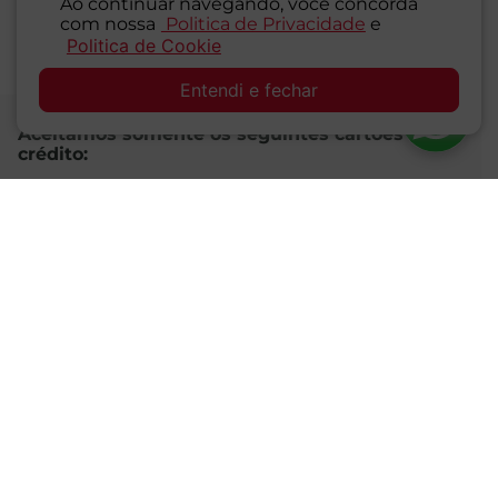
Ao continuar navegando, você concorda
e ofereça novos alimentos". Art. 5º, II - NBCAL, Lei
com nossa
Politica de Privacidade
e
Politica de Cookie
11.265/2006.
SAC
Entendi e fechar
Aceitamos somente os seguintes cartões de
crédito:
Certificados e Segurança