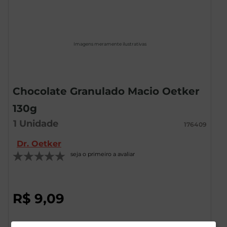
Imagens meramente ilustrativas
Chocolate Granulado Macio Oetker
130g
1
Unidade
176409
Dr. Oetker
seja o primeiro a avaliar
R$
9
,
09