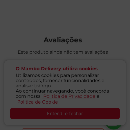
Avaliações
Este produto ainda não tem avaliações
O Mambo Delivery utiliza cookies
SEJA O PRIMEIRO A AVALIAR
Utilizamos cookies para personalizar
conteúdos, fornecer funcionalidades e
analisar tráfego.
Ao continuar navegando, você concorda
com nossa
Politica de Privacidade
e
Politica de Cookie
SAC
Perguntas & respostas
Entendi e fechar
Este produto ainda não tem perguntas