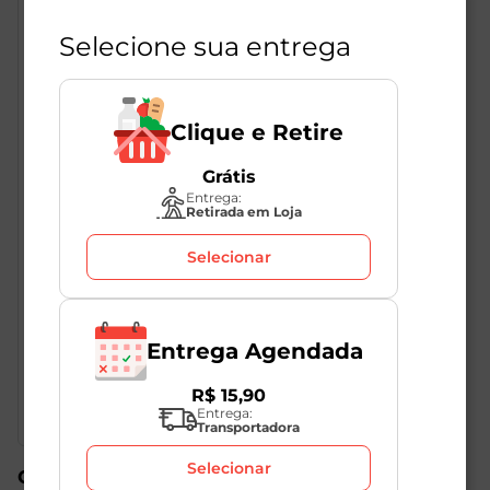
Selecione sua entrega
Clique e Retire
Grátis
Descrição do Produto
Entrega:
Retirada em Loja
Selecionar
Chocolate Granulado Macio Oetker 130g possui cor e
sabor acentuado de chocolate. Sua aplicação é ideal
para cobrir e decorar docinhos, bolos, mousses e
outras sobremesas. Pode ser misturado em sorvetes,
Entrega Agendada
pois não derrete em contato com a umidade e o frio.
R$
15
,
90
Entrega:
Transportadora
Selecionar
Compre também