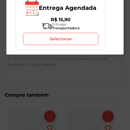
Entrega Agendada
R$
15
,
90
Entrega:
Transportadora
Descrição do Produto
Selecionar
O delicioso chocolate Garoto com pedacinhos de
avelã em todo o tablete.
Compre também