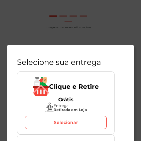
Imagens meramente ilustrativas
Chocolate Avelã Talento Garoto 85g
Selecione sua entrega
1
Unidade
269359
Garoto
Clique e Retire
R$
14
,
49
Grátis
R$
7
,
99
Entrega:
-45
%
Retirada em Loja
Selecionar