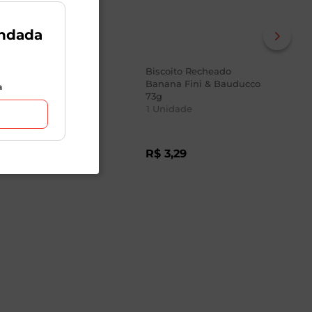
ndada
Biscoito Recheio
Biscoito Recheado
Bis
Chocolate Branco e
Banana Fini & Bauducco
Cho
a
Geleia de Maçã com
73g
Adr
Canela Adria Tortinhas
1
Unidade
1
Unidade
1
Un
Crostata 80g
R$
R$
R$
4
,
39
R$
3
,
29