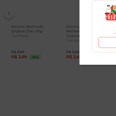
Biscoito Recheado
Biscoito Mousse
Original Oreo 90g
Recheado com Limão e
1
Unidade
Chocolate 130g
1
Unidade
R$
5
,
59
R$
3
,
29
R$
3
,
69
R$
2
,
69
-34
%
-19
%