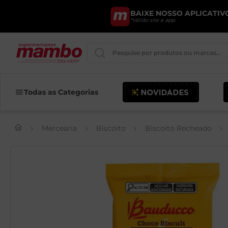
BAIXE NOSSO APLICATIVO
*Válido site e app.
Pesquise por produtos ou marcas..
Iogurte
Todas as Categorias
Queijo
Mercearia
Biscoito
Biscoito Recheado
Pao
Leite
Cerveja