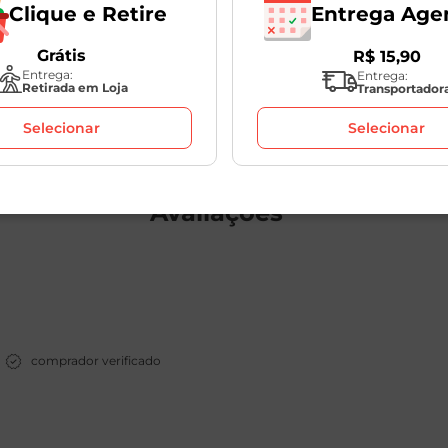
Entrega Age
Clique e Retire
1
Unidade
1
Unidade
Grátis
R$
15
,
90
Entrega:
Entrega:
R$
4
,
59
R$
17
,
98
Retirada em Loja
Transportador
Selecionar
Selecionar
Avaliações
comprador verificado