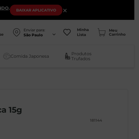
NDO
.
×
BAIXAR
APLICATIVO
Minha
Enviar para:
se
Lista
São Paulo
Produtos
Comida Japonesa
Trufados
ca 15g
181144