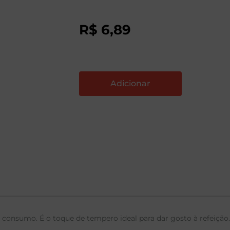
R$
6
,
89
 consumo. É o toque de tempero ideal para dar gosto à refeição.