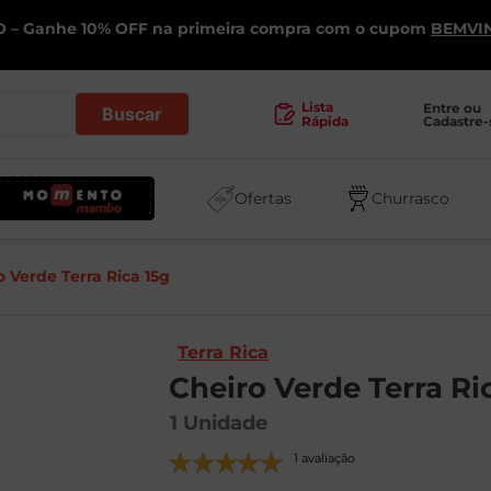
 – Ganhe 10% OFF na primeira compra com o cupom
BEMVI
.
Lista
Entre ou 
Cadastre-
Rápida
Ofertas
Churrasco
o Verde Terra Rica 15g
Terra Rica
Cheiro Verde Terra Ri
1
Unidade
1 avaliação