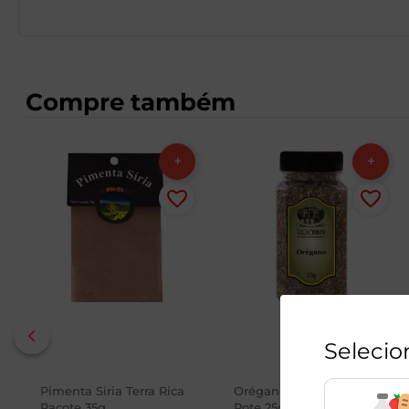
Compre também
Selecio
Pimenta Siria Terra Rica
Orégano Villa Cerroni
Pacote 35g
Pote 25g