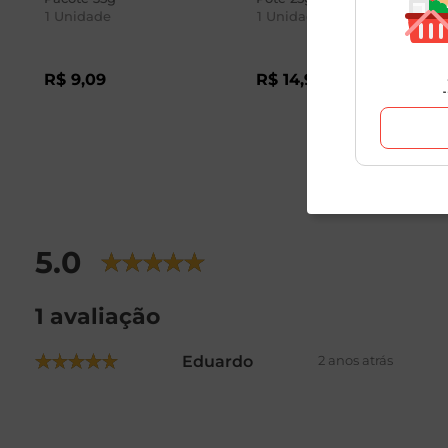
1
Unidade
1
Unidade
R$
9
,
09
R$
14
,
98
5.0
1 avaliação
Eduardo
2 anos atrás