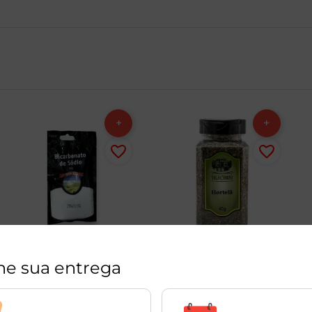
ne sua entrega
Bicarbonato de Sódio
Hortelã Seco Villa
Terra Rica 60g
Cerroni 40g