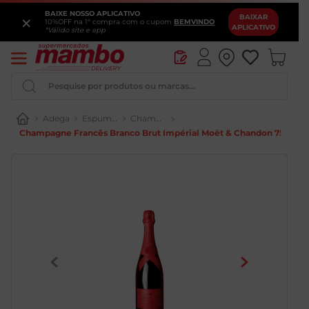
BAIXE NOSSO APLICATIVO
×
BAIXAR
10%OFF na 1ª compra com o cupom
BEMVINDO
APLICATIVO
*Válido site e app
Pesquise por produtos ou marcas...
Adega
Espumantes
Champagne
Champagne Francês Branco Brut Impérial Moët & Chandon 750ml
Iogurte
Queijo
Pao
Leite
Chocolate