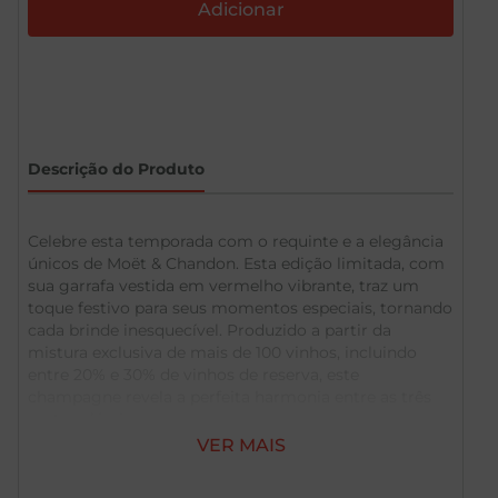
Descrição do Produto
Celebre esta temporada com o requinte e a elegância
únicos de Moët & Chandon. Esta edição limitada, com
sua garrafa vestida em vermelho vibrante, traz um
toque festivo para seus momentos especiais, tornando
cada brinde inesquecível. Produzido a partir da
mistura exclusiva de mais de 100 vinhos, incluindo
entre 20% e 30% de vinhos de reserva, este
champagne revela a perfeita harmonia entre as três
castas clássicas:
VER MAIS
Pinot Noir (30-40%) – corpo e estrutura
Pinot Meunier (30-40%) – maciez e frescor