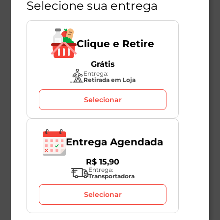
Selecione sua entrega
R$
900
,
98
R$
906
,
49
R
Clique e Retire
Grátis
Entrega:
Retirada em Loja
Selecionar
Avaliações
Este produto ainda não tem avaliações
Entrega Agendada
SEJA O PRIMEIRO A AVALIAR
R$
15
,
90
Entrega:
Transportadora
Selecionar
Perguntas & respostas