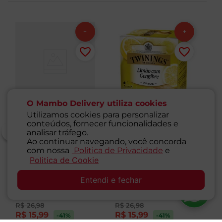
O Mambo Delivery utiliza cookies
Utilizamos cookies para personalizar
conteúdos, fornecer funcionalidades e
analisar tráfego.
Ao continuar navegando, você concorda
com nossa
Politica de Privacidade
e
Chá Inglês Preto
Chá Inglês de Limão
Ch
Politica de Cookie
SAC
Twinings 20g com 10
com Gengibre
Oe
unidades
Twinings 15g com 10
u
Entendi e fechar
1
Unidade
unidades
1
Unidade
1
R$
26
,
98
R$
26
,
98
R$
15
,
99
R$
15
,
99
R
-41
%
-41
%