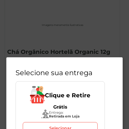
Imagens meramente ilustrativas
Chá Orgânico Hortelã Organic 12g
1
Unidade
209746
Selecione sua entrega
Organic
Clique e Retire
R$
13
,
49
Grátis
Entrega:
Retirada em Loja
Selecionar