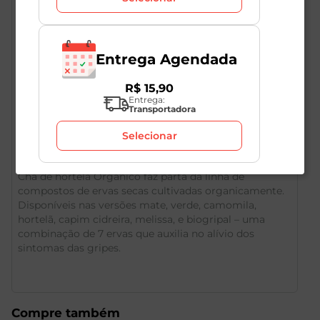
Certificados
Ver todos
ORGÂNICO
Entrega Agendada
R$
15
,
90
Entrega:
Transportadora
Descrição do Produto
Selecionar
Chá de hortelã Orgânico faz parta da linha de
compostos de ervas secas cultivadas organicamente.
Disponíveis nas versões mate, verde, camomila,
hortelã, capim cidreira, melissa, e biogripal – uma
combinação de 7 ervas que auxilia no alívio dos
sintomas das gripes.
Compre também