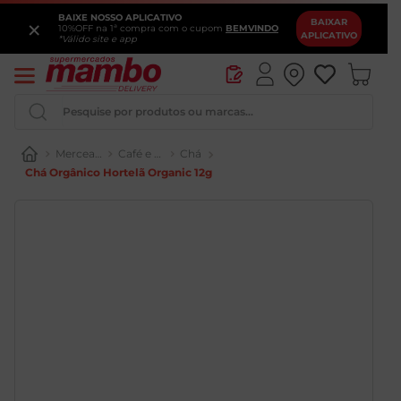
BAIXE NOSSO APLICATIVO
×
BAIXAR
10%OFF na 1ª compra com o cupom
BEMVINDO
APLICATIVO
*Válido site e app
Pesquise por produtos ou marcas...
Mercearia
Café e Chá
Chá
Chá Orgânico Hortelã Organic 12g
Queijo
Iogurte
Pao
Leite
Cerveja