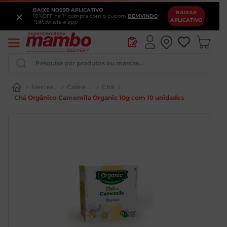
BAIXE NOSSO APLICATIVO
×
BAIXAR
10%OFF na 1ª compra com o cupom
BEMVINDO
APLICATIVO
*Válido site e app
Pesquise por produtos ou marcas...
Mercearia
Café e Chá
Chá
Chá Orgânico Camomila Organic 10g com 10 unidades
Iogurte
Queijo
Pao
Leite
Cerveja