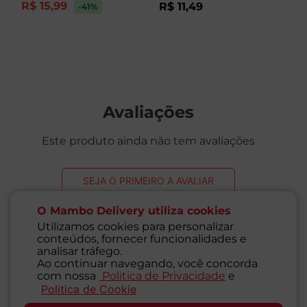
R$
15
,
99
R
R$
11
,
49
-41
%
Avaliações
Este produto ainda não tem avaliações
SEJA O PRIMEIRO A AVALIAR
O Mambo Delivery utiliza cookies
Utilizamos cookies para personalizar
conteúdos, fornecer funcionalidades e
analisar tráfego.
Perguntas & respostas
Ao continuar navegando, você concorda
com nossa
Politica de Privacidade
e
Politica de Cookie
SAC
Este produto ainda não tem perguntas