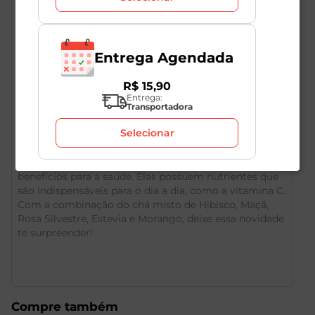
Entrega Agendada
R$
15
,
90
Entrega:
Descrição do Produto
Transportadora
Selecionar
O consumo de frutas vermelhas pode trazer muitos
benefícios para a saúde. Elas possuem nutrientes que
são indispensáveis para o dia a dia, como a vitamina C.
Com a combinação do chá misto de Hibisco, Maçã,
Rosa Silvestre, Estevia e Morango, deixe essa novidade
te surpreender!
Compre também