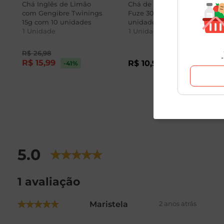
Chá Inglês de Limão
Chá de Erva Doce Leão
com Gengibre Twinings
Fuze 30g com 15
15g com 10 unidades
unidades
1
Unidade
1
Unidade
R$
26
,
98
R$
15
,
99
R$
10
,
98
-41
%
5.0
1 avaliação
Maristela
2 anos atrás