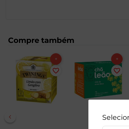
Compre também
Selecio