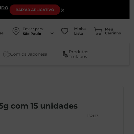
NDO
.
×
BAIXAR
APLICATIVO
Minha
Enviar para:
se
Lista
São Paulo
Produtos
Comida Japonesa
Trufados
15g com 15 unidades
152123