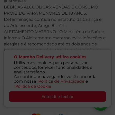
ilustrativas.
BEBIDAS ALCOÓLICAS: VENDAS E CONSUMO
PROIBIDO PARA MENORES DE 18 ANOS.
Determinação contida no Estatuto da Criança e
do Adolescente, Artigo 81. nº II.
ALEITAMENTO MATERNO: "O Ministério da Saúde
informa: O Aleitamento materno evita infecções e
alergias e é recomendado até os dois anos de
idade ou mais". Art. 4º, I - NBCAL, Lei 11.265/2006.
"O Ministério da Saúde informa: Após os seis
O Mambo Delivery utiliza cookies
meses de idade continue amamentando seu filho
Utilizamos cookies para personalizar
conteúdos, fornecer funcionalidades e
e ofereça novos alimentos". Art. 5º, II - NBCAL, Lei
analisar tráfego.
11.265/2006.
Ao continuar navegando, você concorda
com nossa
Politica de Privacidade
e
Politica de Cookie
SAC
Aceitamos somente os seguintes cartões de
Entendi e fechar
crédito: