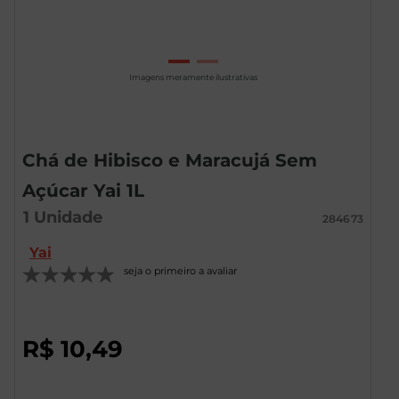
Imagens meramente ilustrativas
Chá de Hibisco e Maracujá Sem
Açúcar Yai 1L
1
Unidade
284673
Yai
seja o primeiro a avaliar
R$
10
,
49