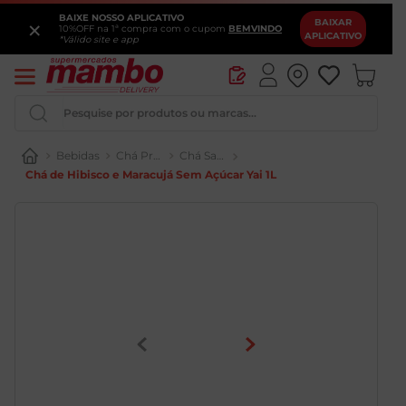
BAIXE NOSSO APLICATIVO
×
BAIXAR
10%OFF na 1ª compra com o cupom
BEMVINDO
APLICATIVO
*Válido site e app
Pesquise por produtos ou marcas...
Bebidas
Chá Pronto e Kombucha
Chá Sabores
Chá de Hibisco e Maracujá Sem Açúcar Yai 1L
Iogurte
Queijo
Pao
Leite
Cerveja