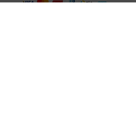
Certificados e Segurança
@ 2021 MAMBO - TODOS OS DIREITOS RESERVADOS
Supermercados Mambo Ltda.
CNPJ: 71.676.316/0001-46 - Inscrição Estadual: 116.827.781.117
Endereço: Rua Guaipá, 255 - Vila Leopoldina - São Paulo - SP -
05089-001
Desenvolvido por: