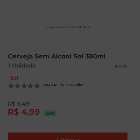
Imagens meramente ilustrativas
Cerveja Sem Álcool Sol 330ml
1
Unidade
281589
Sol
seja o primeiro a avaliar
R$
6
,
49
R$
4
,
99
-24
%