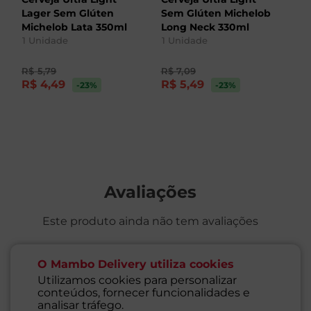
Lager Sem Glúten
Sem Glúten Michelob
P
Michelob Lata 350ml
Long Neck 330ml
S
1
Unidade
1
Unidade
Ga
1
R$
5
,
79
R$
7
,
09
R
R$
4
,
49
R$
5
,
49
R
-23
%
-23
%
Avaliações
Este produto ainda não tem avaliações
SEJA O PRIMEIRO A AVALIAR
O Mambo Delivery utiliza cookies
Utilizamos cookies para personalizar
conteúdos, fornecer funcionalidades e
analisar tráfego.