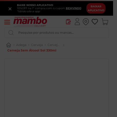
BAIXE NOSSO APLICATIVO
×
BAIXAR
10%OFF na 1ª compra com o cupom
BEMVINDO
APLICATIVO
*Válido site e app
Pesquise por produtos ou marcas...
Adega
Cerveja
Cerveja Sem Álcool/Glúten
Cerveja Sem Álcool Sol 330ml
Iogurte
Queijo
Pao
Leite
Chocolate