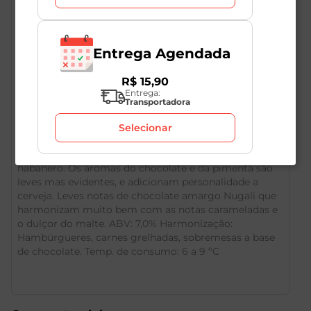
Entrega Agendada
R$
15
,
90
Entrega:
Transportadora
Descrição do Produto
Selecionar
Bock com adição de nibs de cacau e pimenta
habanero. Os aromas do chocolate e da pimenta são
leves mas evidentes, e adicionam personalidade a
cerveja. Leves notas de chocolate amargo Nugali que
harmonizam muito bem com as notas carameladas e
o dulçor do malte. ABV: 7,0% Harmonização:
Hambúrgueres, carnes grelhadas, sobremesas a base
de chocolate. Temp. de consumo: 6 a 9 ºC