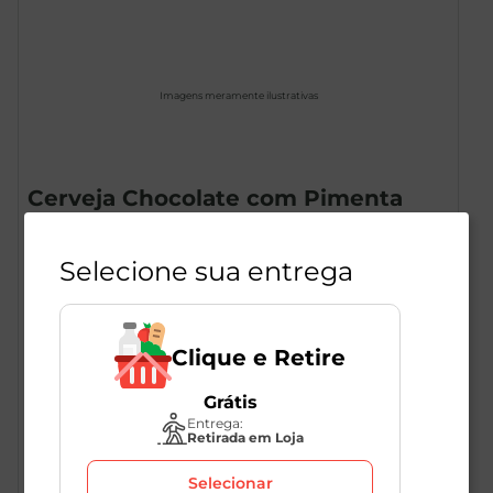
Imagens meramente ilustrativas
Cerveja Chocolate com Pimenta
Schornstein 473ml
Selecione sua entrega
1
Unidade
268184
Schornstein
Clique e Retire
R$
19
,
98
R$
15
,
90
Grátis
-21
%
Entrega:
Retirada em Loja
Selecionar