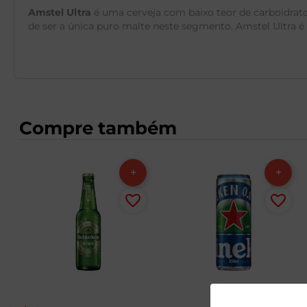
Amstel Ultra
é uma cerveja com baixo teor de carboidrato
de ser a única puro malte neste segmento. Amstel Ultra é 
Compre também