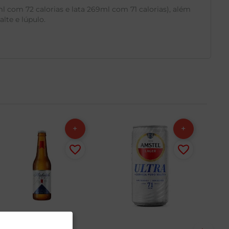
 com 72 calorias e lata 269ml com 71 calorias), além
lte e lúpulo.