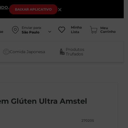
NDO
.
×
BAIXAR
APLICATIVO
Minha
Enviar para:
se
Lista
São Paulo
Produtos
Comida Japonesa
Trufados
em Glúten Ultra Amstel
270205