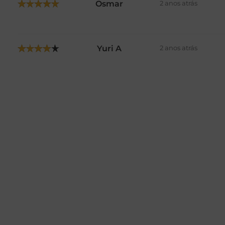
Osmar
2 anos atrás
Yuri A
2 anos atrás