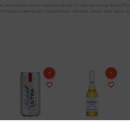
s, sem glúten e com versões de até 72 calorias (Long Neck 275ml
composta apenas por ingredientes naturais, sendo eles: água, ma