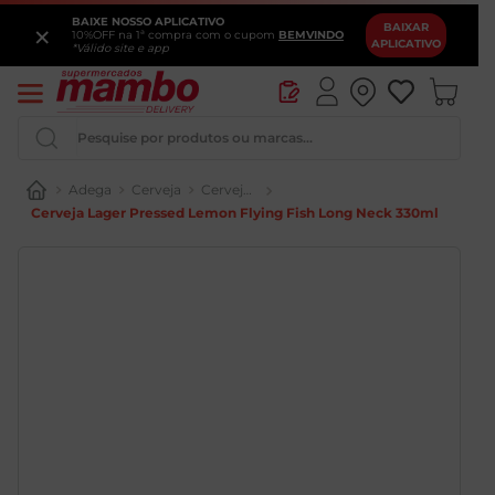
BAIXE NOSSO APLICATIVO
×
BAIXAR
10%OFF na 1ª compra com o cupom
BEMVINDO
APLICATIVO
*Válido site e app
Pesquise por produtos ou marcas...
Adega
Cerveja
Cerveja Tradicional
Cerveja Lager Pressed Lemon Flying Fish Long Neck 330ml
Queijo
Iogurte
Pao
Leite
Cerveja