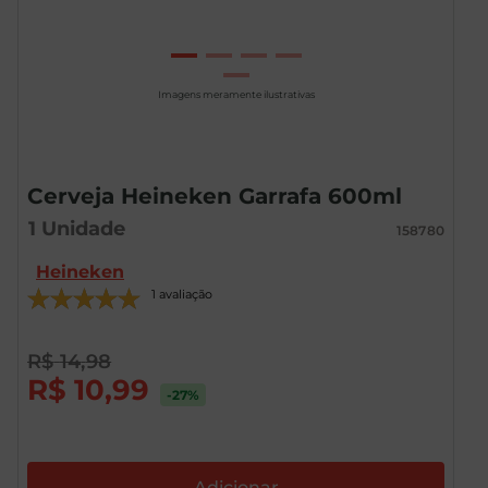
Imagens meramente ilustrativas
Cerveja Heineken Garrafa 600ml
1
Unidade
158780
Heineken
1 avaliação
R$
14
,
98
R$
10
,
99
-27
%