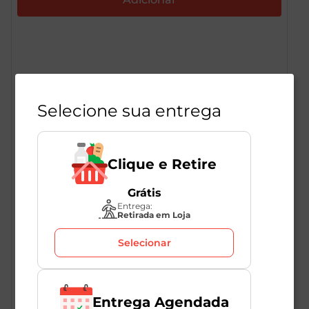
Descrição do Produto
Selecione sua entrega
Heineken é uma cerveja lager Puro Malte, refrescante
Clique e Retire
e de cor amarelo-dourado, produzida com
ingredientes 100% naturais: água, malte e lúpulo.
Grátis
Durante o processo de fermentação da Heineken, a
Entrega:
exclusiva Levedura A é responsável pelo sabor
Retirada em Loja
característico e bem equilibrado, com notas frutadas
sutis. A cerveja é fabricada em tanques horizontais
Selecionar
para mais sabor e consistência. É por isso que
nenhuma outra cerveja tem o gosto de Heineken. <br>
VER MAIS
Aprecie uma Heineken gelada, fresca e de alta
Entrega Agendada
qualidade na icônica versão em garrafa 600ml. A