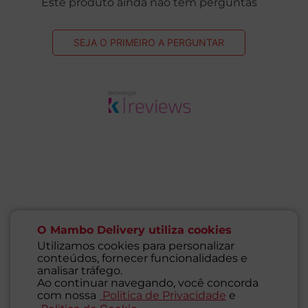
1
Unidade
1
Unidade
Produto Indisponível
Produto Indisponível
Pr
Avaliações
Este produto ainda não tem avaliações
SEJA O PRIMEIRO A AVALIAR
O Mambo Delivery utiliza cookies
Utilizamos cookies para personalizar
conteúdos, fornecer funcionalidades e
analisar tráfego.
Ao continuar navegando, você concorda
Perguntas & respostas
com nossa
Politica de Privacidade
e