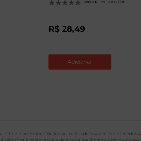
seja o primeiro a avaliar
R$
28
,
49
lo fino e aromático Hallertau, malte de cevada leve e leveduras 
 é saborosa e balanceada e de aroma equilibrado e harmonioso. 