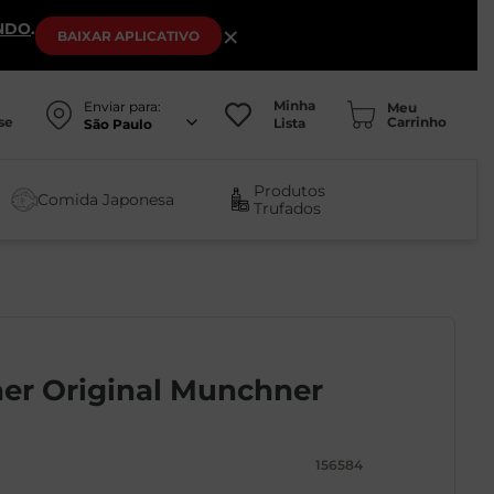
NDO
.
×
BAIXAR
APLICATIVO
Minha
Enviar para:
se
Lista
São Paulo
Produtos
Comida Japonesa
Trufados
er Original Munchner
156584