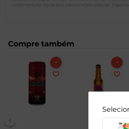
condimentado, torna esta cerveja muito popular. Experimen
Compre também
Selecio