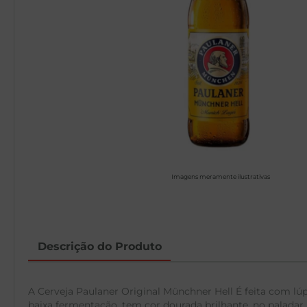
Imagens meramente ilustrativas
Descrição do Produto
A Cerveja Paulaner Original Münchner Hell É feita com lúpu
baixa fermentação, tem cor dourada brilhante, no paladar,