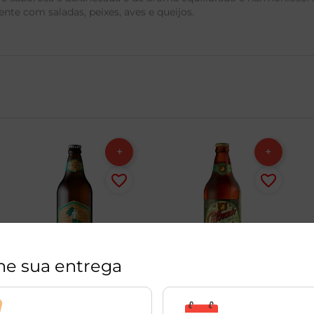
te com saladas, peixes, aves e queijos.
ne sua entrega