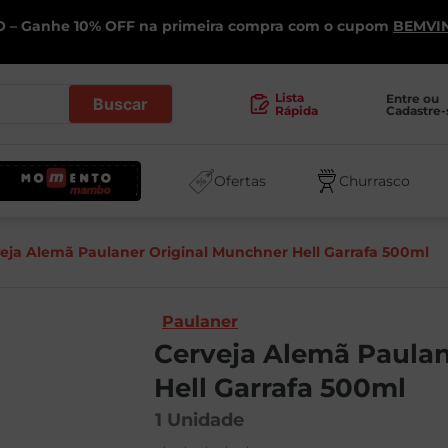
 – Ganhe 10% OFF na primeira compra com o cupom
BEMVI
.
Lista
Entre ou 
Cadastre-
Rápida
Ofertas
Churrasco
eja Alemã Paulaner Original Munchner Hell Garrafa 500ml
Paulaner
Cerveja Alemã Paulan
Hell Garrafa 500ml
1
Unidade