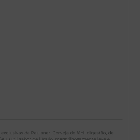
exclusivas da Paulaner. Cerveja de fácil digestão, de
Seu sutil sabor de lúpulo, maravilhosamente leve e