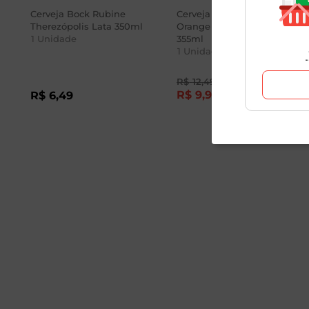
Cerveja Bock Rubine
Cerveja Sunshine
Therezópolis Lata 350ml
Orange Hocus Pocus
1
Unidade
355ml
1
Unidade
R$
12
,
49
R$
9
,
90
R$
6
,
49
-21
%