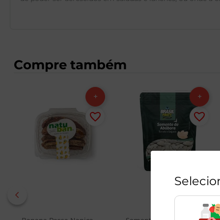
Compre também
Selecio