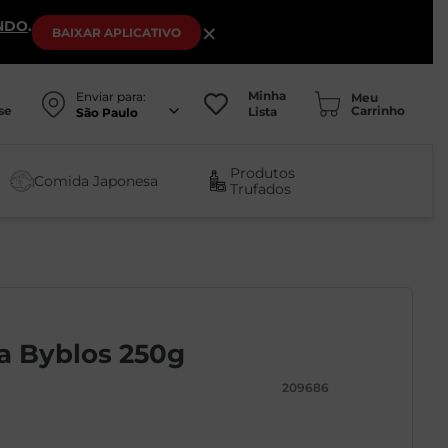
NDO
.
×
BAIXAR
APLICATIVO
Minha
Enviar para:
se
Lista
São Paulo
Produtos
Comida Japonesa
Trufados
a Byblos 250g
209686