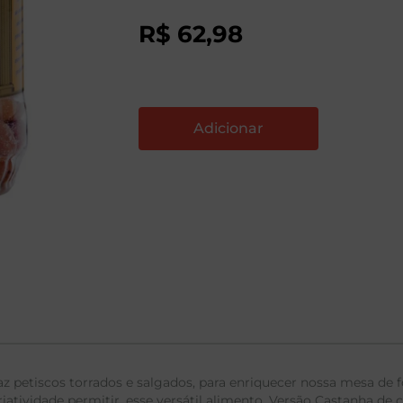
R$
62
,
98
raz petiscos torrados e salgados, para enriquecer nossa mesa 
iatividade permitir, esse versátil alimento. Versão Castanha de c