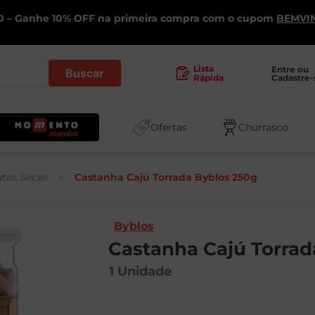
 – Ganhe 10% OFF na primeira compra com o cupom
BEMVI
.
Lista
Entre ou 
Cadastre-
Rápida
Ofertas
Churrasco
utas Secas
Castanha Cajú Torrada Byblos 250g
Byblos
Castanha Cajú Torrad
1
Unidade