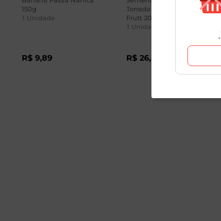
Banana Passa Nanica
Semente de Abóbora
150g
Torrada e Salgada Brasil
1
Unidade
Frutt 200g
1
Unidade
R$
9
,
89
R$
26
,
49