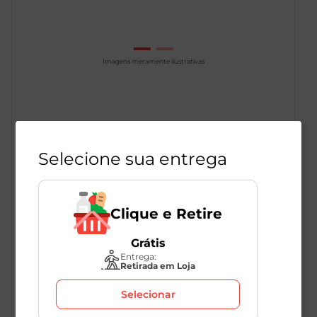
Imagens meramente ilustrativas
Cápsula de Café Cappuccino Latte
Baggio 96g com 8 Unidades
Selecione sua entrega
1
Unidade
286590
Baggio
Clique e Retire
seja o primeiro a avaliar
Grátis
Entrega:
Retirada em Loja
Selecionar