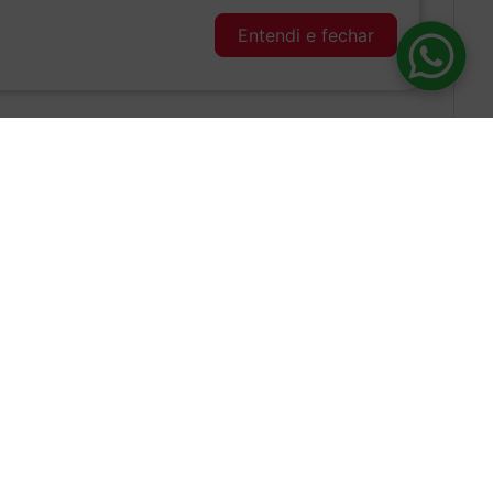
Entendi e fechar
botão. Feito à base de café, leite, cacau e canela, este
ula de café cappuccino é de uso exclusivo nas máquinas