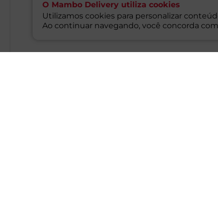
O Mambo Delivery utiliza cookies
Utilizamos cookies para personalizar conteúdo
Ao continuar navegando, você concorda com
Descrição do Produto
A cápsula do cappuccino Classic da 3 Corações prepara um 
clássico vai conquistar sua família pelo sabor marcante e
Tres. Um ícone da cafeteria italiana com um toque brasile