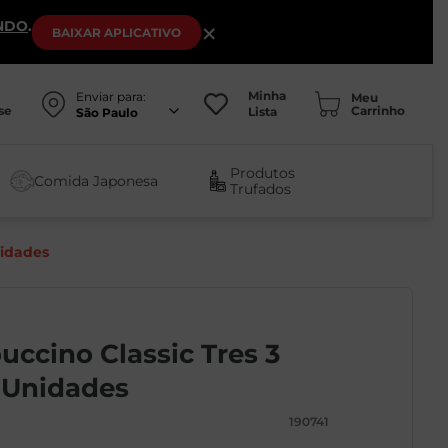
NDO
.
×
BAIXAR
APLICATIVO
Minha
Enviar para:
se
Lista
São Paulo
Produtos
Comida Japonesa
Trufados
nidades
uccino Classic Tres 3
 Unidades
190741