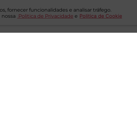
s, fornecer funcionalidades e analisar tráfego.
Politica de Cookie
 nossa
Politica de Privacidade
e
café cremoso, gostoso e de forma muito prática, ao toque de um 
 a textura aveludada. Ideal para vários momentos do dia, a cáps
iro de criatividade. O produto vem em 10 unidades de 11 gramas.