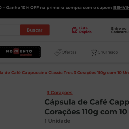
 – Ganhe 10% OFF na primeira compra com o cupom
BEMVI
.
Lista
Entre ou 
Cadastre-
Rápida
Ofertas
Churrasco
a de Café Cappuccino Classic Tres 3 Corações 110g com 10 U
3 Corações
Cápsula de Café Capp
Corações 110g com 10
1
Unidade