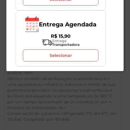
Entrega Agendada
R$
15
,
90
Entrega:
Descrição do Produto
Transportadora
Selecionar
Canelone de alta qualidade com recheio de quatro
queijos. <br>
Retire o produto da embalagem e acondicione em
uma assadeira ou refratário. Adicione o molho de sua
preferência ate cobrir os canelones totalmente.Leve
ao forno pré-aquecido a uma temperatura de 180 ºC
por um tempo aproximado de 20 minutos ou por 4
minutos no microondas.<br>
Conservação do Canelone: refrigerado 0°C até 6ºC por
20 dias. Congelado por 90 dias.