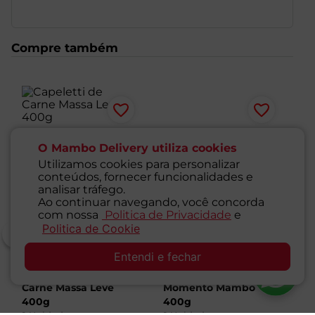
Compre também
O Mambo Delivery utiliza cookies
Utilizamos cookies para personalizar
conteúdos, fornecer funcionalidades e
analisar tráfego.
Ao continuar navegando, você concorda
com nossa
Politica de Privacidade
e
Politica de Cookie
SAC
Entendi e fechar
Capeletti de
Capeletti de Carne
N
Carne Massa Leve
Momento Mambo
5
400g
400g
1