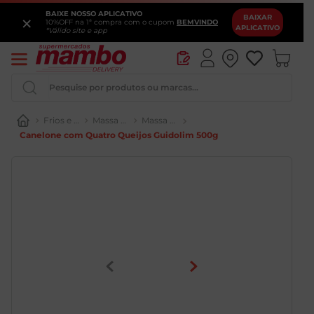
BAIXE NOSSO APLICATIVO
×
BAIXAR
10%OFF na 1ª compra com o cupom
BEMVINDO
APLICATIVO
*Válido site e app
Pesquise por produtos ou marcas...
Frios e Laticínios
Massa Fresca
Massa Recheada
Canelone com Quatro Queijos Guidolim 500g
Iogurte
Queijo
Pao
Leite
Cerveja