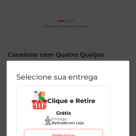
Imagens meramente ilustrativas
Canelone com Quatro Queijos
Guidolim 500g
1
Unidade
159513
Selecione sua entrega
Guidolim
Clique e Retire
R$
42
,
49
Grátis
Entrega:
Retirada em Loja
Selecionar