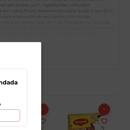
sal adicionado, com ingredientes cultivados
 em cubos foram desenvolvidos para ajudar o seu dia a
to para elaboração de seus pratos com frango,
urais é um tema cada vez mais frequente nos lares de
o Caldo Knorr Zero Sal Galinha é feita com ingredientes
cada, cominho e alho para garantir ainda mais cor e
dia a dia, fornecendo sabor com suas ervas e especiarias
cada 600 g de alimento ou 500 ml de líquido quente,
te tempero no preparo de um saboroso creme de abóbora
gredientes cultivados respeitando o meio ambiente
ais sabor às suas refeições com Knorr! *Comparado com
ndada
a