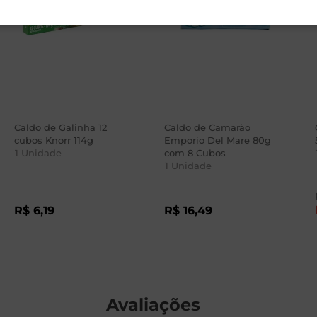
Caldo de Galinha 12
Caldo de Camarão
cubos Knorr 114g
Emporio Del Mare 80g
1
Unidade
com 8 Cubos
1
Unidade
R$
6
,
19
R$
16
,
49
Avaliações