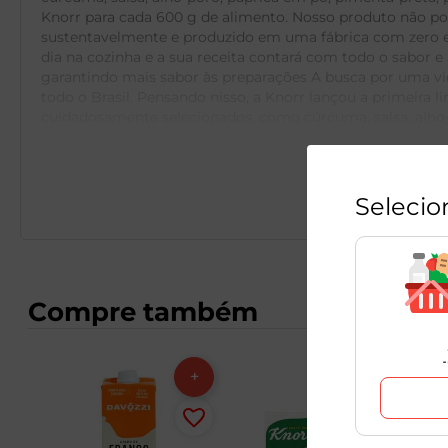
Knorr para cada 600 g de alimento. Nosso produto não pos
sustentavelmente e produzido em uma fábrica com zero em
dia na cozinha e a sua receita contará com todo o sabor e
garantindo mais sabor às preparações A busca por uma vi
todo o Brasil. Pensando nisso, a Knorr lançou a primeira
cuidadosamente selecionados, como cúrcuma, salsa, alho-
sabor aos seus pratos. O produto não possui sal ou glutam
cultivadas sustentavelmente, sem se preocupar com sódio! 
misture bem até dissolver e pronto: sua receita já conta
com frango, gengibre e cogumelos? Os Caldos Knorr Zero 
Selecio
sendo produzidos em uma fábrica com zero emissão de gá
alimento do mesmo fabricante
Compre também