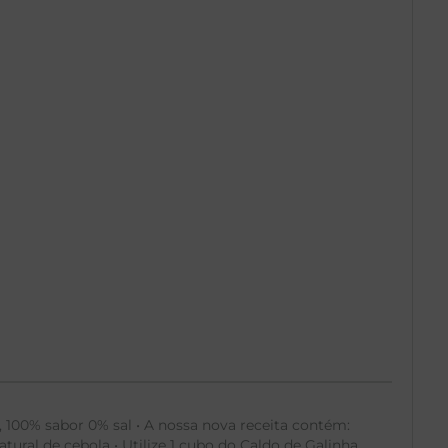
, 100% sabor 0% sal • A nossa nova receita contém:
ral de cebola • Utilize 1 cubo do Caldo de Galinha