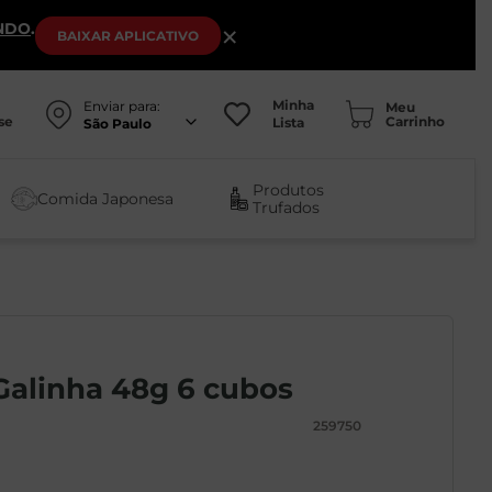
NDO
.
×
BAIXAR
APLICATIVO
Minha
Enviar para:
se
Lista
São Paulo
Produtos
Comida Japonesa
Trufados
 Galinha 48g 6 cubos
259750