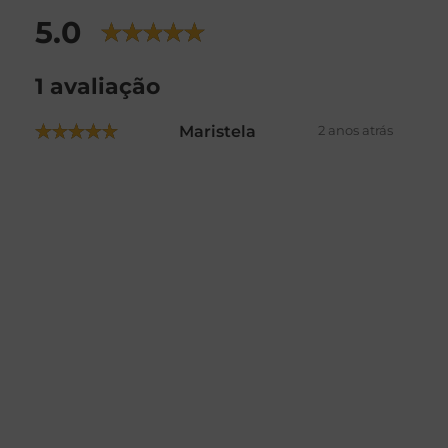
5.0
1 avaliação
Maristela
2 anos atrás