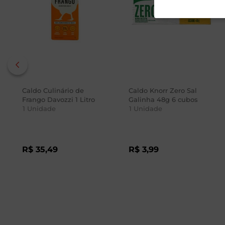
Caldo Culinário de
Caldo Knorr Zero Sal
Frango Davozzi 1 Litro
Galinha 48g 6 cubos
1
Unidade
1
Unidade
R$
35
,
49
R$
3
,
99