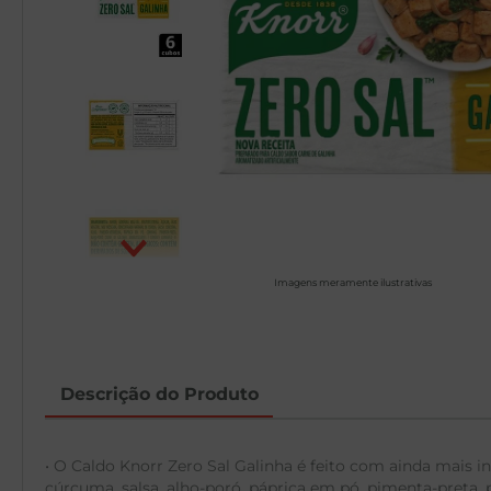
Imagens meramente ilustrativas
Descrição do Produto
• O Caldo Knorr Zero Sal Galinha é feito com ainda mais i
cúrcuma, salsa, alho-poró, páprica em pó, pimenta-preta,