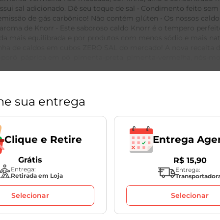
sui sal adicionado. Dê seu toque de sal • Condimento feito sem 
issão de gás carbônico! Não contém glúten • Os nossos caldos
 aroma de Knorr • Este saboroso caldo Knorr é o tempero perfei
da mais equilibrada e por produtos com menos sódio e mais nat
 linha de caldos em cubos ZERO SAL do mercado! A nova receita d
poró, páprica em pó, pimenta-preta, pimenta-vermelha, nós-mos
ato monossódico adicionado, ideal para o preparo de pratos do 
Para usar é muito simples: utilize 1 cubo de caldo Knorr para 
VER MAIS
 com todo o sabor delicioso da Knorr! Que tal experimentar es
Sal são bons para você e bons para o planeta, pois possuem in
ne sua entrega
s carbônico! Conheça toda a nossa linha de caldos e garanta m
Entrega Age
Clique e Retire
Grátis
R$
15
,
90
Entrega:
Entrega:
Retirada em Loja
Transportador
Selecionar
Selecionar