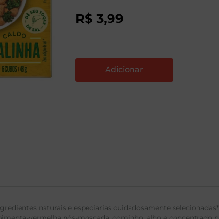
R$
3
,
99
ngredientes naturais e especiarias cuidadosamente selecionadas*
 pimenta-vermelha nós-moscada, cominho, alho e concentrado natu