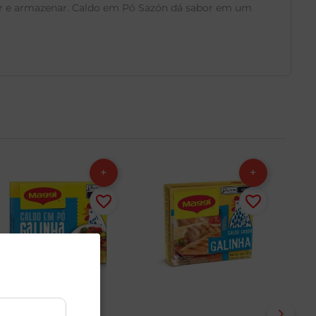
sar e armazenar. Caldo em Pó Sazón dá sabor em um