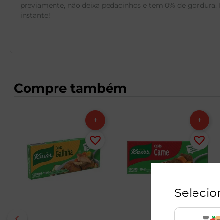
previamente, não deixa pedacinhos e tem 0% de gordura. 
instante!
Compre também
Selecio