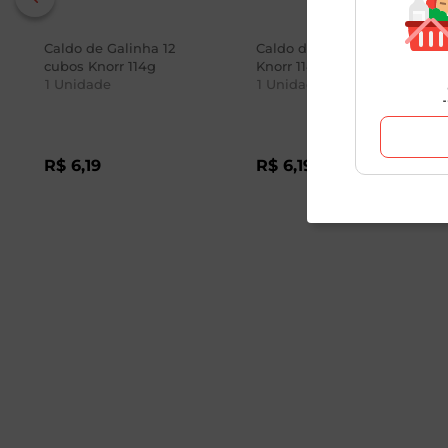
Caldo de Galinha 12
Caldo de Carne 12 cubos
cubos Knorr 114g
Knorr 114g
1
Unidade
1
Unidade
R$
6
,
19
R$
6
,
19