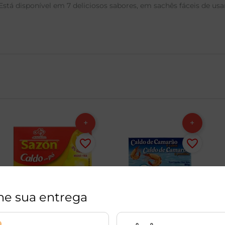
Está disponível em 7 deliciosos sabores, em sachês fáceis de u
ne sua entrega