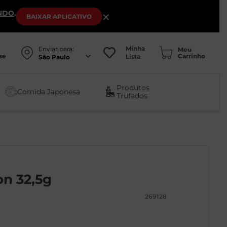
NDO
.
×
BAIXAR
APLICATIVO
Minha
Enviar para:
se
Lista
São Paulo
Produtos
Comida Japonesa
Trufados
on 32,5g
269128