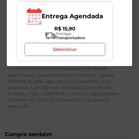
Entrega Agendada
R$
15
,
90
Entrega:
Transportadora
Descrição do Produto
Selecionar
O café Pelé Extraforte é elaborado com grãos
selecionados, provenientes das melhores regiões
cafeeiras do país, agradando aos paladares mais
exigentes. Com 40 anos de tradição no mercado
brasileiro, hoje o Café Pelé é sinônimo de qualidade
também nos mais de 50 países para os quais é
exportado.
Compre também