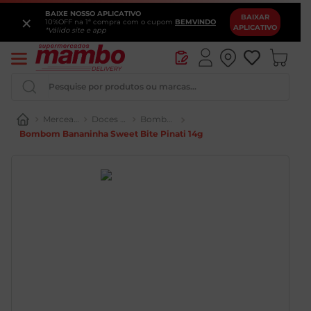
BAIXE NOSSO APLICATIVO
×
BAIXAR
10%OFF na 1ª compra com o cupom
BEMVINDO
APLICATIVO
*Válido site e app
Pesquise por produtos ou marcas...
Mercearia
Doces e Chocolates
Bombons e Chocolates
Bombom Bananinha Sweet Bite Pinati 14g
Iogurte
Queijo
Pao
Leite
Cerveja