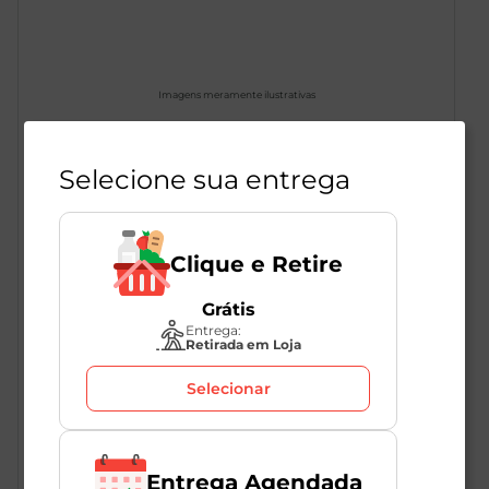
Imagens meramente ilustrativas
Selecione sua entrega
Bombom Bananinha Sweet Bite
Pinati 14g
Clique e Retire
1
Unidade
273772
Grátis
Pinati
Entrega:
Retirada em Loja
Selecionar
Produto Indisponível
Entrega Agendada