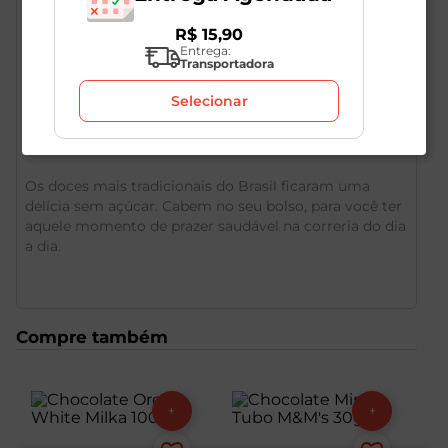
R$
15
,
90
Entrega:
Transportadora
Selecionar
Descrição do Produto
Os doces mais tradicionais do Brasil ficaram uma
delícia sem açúcar. Cabem no seu bolso, para você ter
aquele momento de prazer saudável na correria do dia
a dia.
Compre também