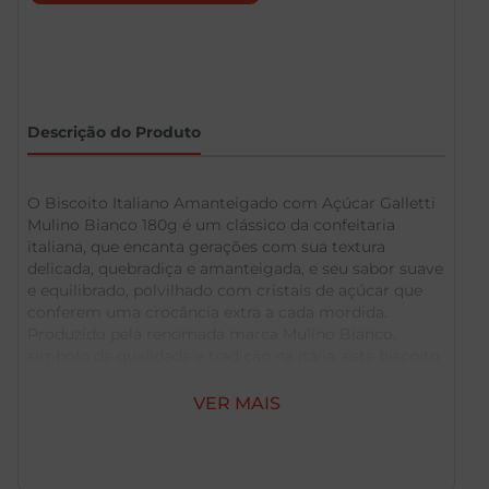
Descrição do Produto
O Biscoito Italiano Amanteigado com Açúcar Galletti
Mulino Bianco 180g é um clássico da confeitaria
italiana, que encanta gerações com sua textura
delicada, quebradiça e amanteigada, e seu sabor suave
e equilibrado, polvilhado com cristais de açúcar que
conferem uma crocância extra a cada mordida.
Produzido pela renomada marca Mulino Bianco,
símbolo de qualidade e tradição na Itália, este biscoito
é elaborado com ingredientes selecionados, como
farinha de trigo, manteiga e ovos, resultando em um
VER MAIS
produto de sabor autêntico e textura inconfundível.
Perfeito para ser apreciado puro, mergulhado no café
com leite, no chá ou no cappuccino, como um típico
"biscotti" italiano, ou utilizado como base para