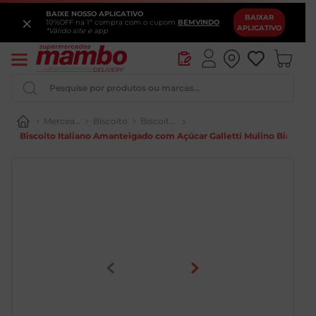
BAIXE NOSSO APLICATIVO
×
BAIXAR
10%OFF na 1ª compra com o cupom
BEMVINDO
APLICATIVO
*Válido site e app
Pesquise por produtos ou marcas...
Mercearia
Biscoito
Biscoito Doce
Biscoito Italiano Amanteigado com Açúcar Galletti Mulino Bianco 1
Iogurte
Queijo
Pao
Leite
Cerveja