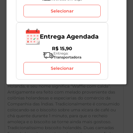
Selecionar
Entrega Agendada
R$
15
,
90
Entrega:
Descrição do Produto
Transportadora
Selecionar
O biscoito tem sua origem na cidade de Gouda na
Holanda, e seu nome significa “Waffle com calda”.
Antigamente era feito com melado proveniente das
colônias holandesas e especiarias do comércio da
Companhia das Índias. Tradicionalmente é consumido
colocando-se o biscoito sobre uma xícara de café ou
chá quente durante 1 minuto, para que o recheio
amoleça e o biscoito se torne ainda mais gostoso.
Tradicionalíssimo biscoito holandês. Duas camadas