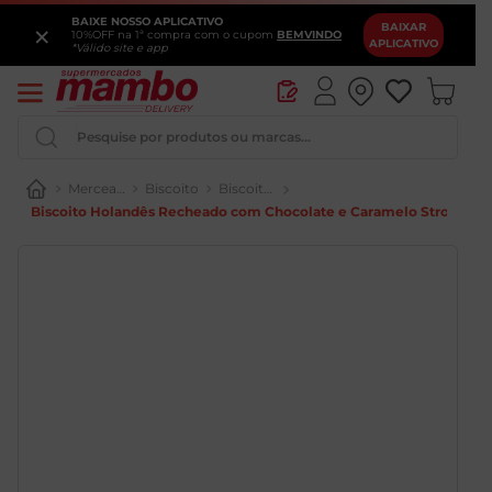
BAIXE NOSSO APLICATIVO
×
BAIXAR
10%OFF na 1ª compra com o cupom
BEMVINDO
APLICATIVO
*Válido site e app
Pesquise por produtos ou marcas...
Mercearia
Biscoito
Biscoito Wafer
Biscoito Holandês Recheado com Chocolate e Caramelo Stroop Waf
Queijo
Iogurte
Pao
Leite
Cerveja