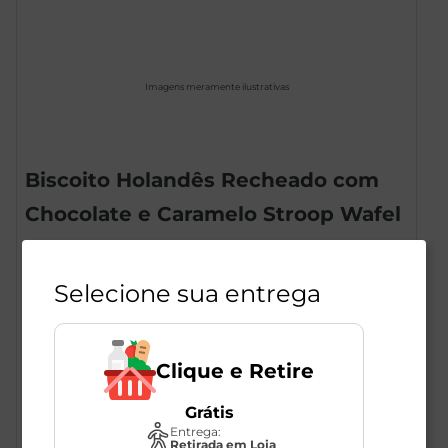
Imagens meramente ilustrativas
Biscoito Holandês Recheado com
Chocolate e Caramelo Stroop Wafel
Janse 155g
1
Unidade
267104
Selecione sua entrega
Janse
Clique e Retire
R$
14
,
98
R$
9
,
90
Grátis
-34
%
Entrega:
Retirada em Loja