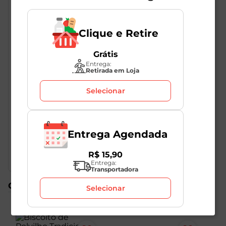
Clique e Retire
Grátis
Entrega:
Retirada em Loja
Descrição do Produto
Selecionar
O biscoito de polvilho é feito assado, mantendo os
hábitos de boa saúde. Crocante e saboroso, o biscoito
Entrega Agendada
fará sucesso com todas as idades. Formato de argola.
R$
15
,
90
Entrega:
Transportadora
Compre também
Selecionar