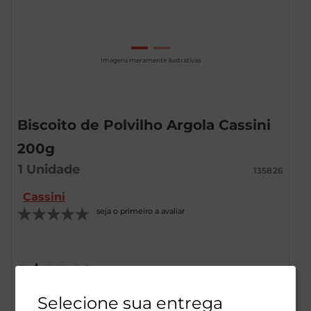
Imagens meramente ilustrativas
Biscoito de Polvilho Argola Cassini
200g
1
Unidade
135826
Cassini
seja o primeiro a avaliar
R$
15
,
49
Selecione sua entrega