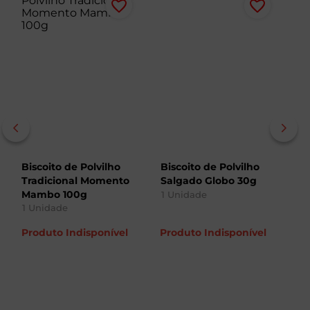
Biscoito de Polvilho
Biscoito de Polvilho
Bi
Tradicional Momento
Salgado Globo 30g
Qu
Mambo 100g
Le
1
Unidade
1
Unidade
1
R$
9
,
09
R$
8
,
99
R