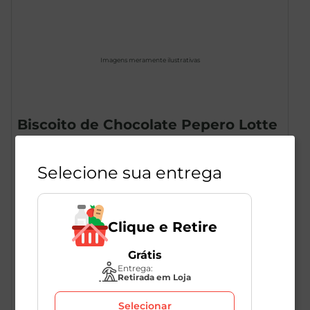
Imagens meramente ilustrativas
Biscoito de Chocolate Pepero Lotte
47g
1
Unidade
Selecione sua entrega
286381
Lotte
Clique e Retire
R$
14
,
49
Grátis
Entrega:
Retirada em Loja
Selecionar