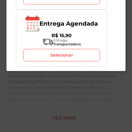
Entrega Agendada
R$
15
,
90
Entrega:
Transportadora
Descrição do Produto
Selecionar
Uma explosão de chocolate em cada palito com o
Biscoito de Chocolate Pepero Lotte 47g, o famoso
snack coreano que se tornou um fenômeno mundial.
Composto por finos e crocantes palitos de biscoito
tipo pretzel, generosamente banhados em uma
camada cremosa de chocolate ao leite, oferece uma
textura irresistível e um sabor equilibrado que agrada
a todos os paladares. Sua embalagem alongada e
prática de 47g é perfeita para levar na bolsa, na
mochila ou na lancheira, ideal para um lanche rápido,
VER MAIS
para compartilhar com os amigos ou para aquela
vontade de doce a qualquer hora. Perfeito para