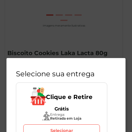
Imagens meramente ilustrativas
Biscoito Cookies Laka Lacta 80g
1
Unidade
228698
Selecione sua entrega
Lacta
Clique e Retire
R$
8
,
19
Grátis
Entrega:
Retirada em Loja
Selecionar