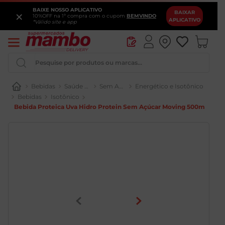
BAIXE NOSSO APLICATIVO
×
BAIXAR
10%OFF na 1ª compra com o cupom
BEMVINDO
APLICATIVO
*Válido site e app
Pesquise por produtos ou marcas...
Bebidas
Energético e Isotônico
Isotônico
Bebida Proteica Uva Hidro Protein Sem Açúcar Moving 500ml
Queijo
Iogurte
Pao
Leite
Cerveja