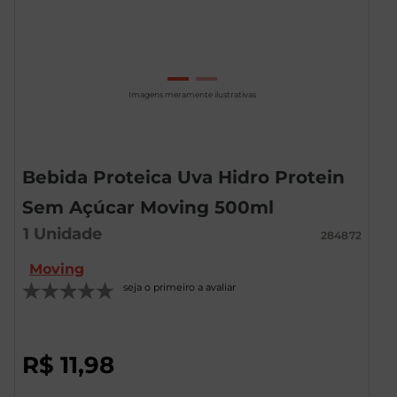
Imagens meramente ilustrativas
Bebida Proteica Uva Hidro Protein
Sem Açúcar Moving 500ml
1
Unidade
284872
Moving
seja o primeiro a avaliar
R$
11
,
98