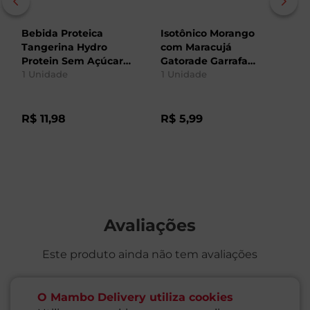
Bebida Proteica
Isotônico Morango
Is
Tangerina Hydro
com Maracujá
Ga
Protein Sem Açúcar
Gatorade Garrafa
5
Moving 500ml
1
Unidade
500ml
1
Unidade
1
R$
11
,
98
R$
5
,
99
R
Avaliações
Este produto ainda não tem avaliações
SEJA O PRIMEIRO A AVALIAR
O Mambo Delivery utiliza cookies