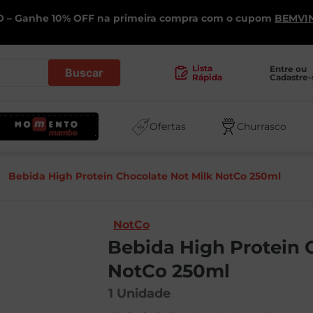
 – Ganhe 10% OFF na primeira compra com o cupom
BEMVI
.
Lista
Entre ou 
Cadastre-
Rápida
Ofertas
Churrasco
Bebida High Protein Chocolate Not Milk NotCo 250ml
NotCo
Bebida High Protein 
NotCo 250ml
1
Unidade