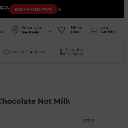
NDO
.
×
BAIXAR
APLICATIVO
Minha
Enviar para:
se
Lista
São Paulo
Produtos
Comida Japonesa
Trufados
Chocolate Not Milk
273113