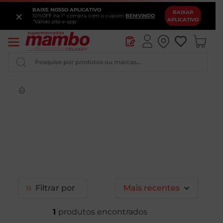
BAIXE NOSSO APLICATIVO
×
BAIXAR
10%OFF na 1ª compra com o cupom
BEMVINDO
APLICATIVO
*Válido site e app
Pesquise por produtos ou marcas...
Iogurte
Queijo
Pao
Leite
Vinho
Filtrar
Mais recentes
1