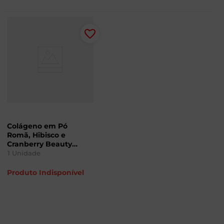
Colágeno em Pó
Romã, Hibisco e
Cranberry Beauty
Blend Pouch 540g
1
Unidade
Produto Indisponível