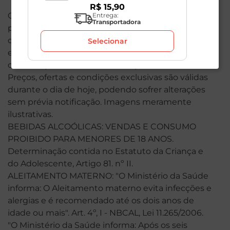
R$
15
,
90
O valor total de sua compra poderá ser alterado
Entrega:
Transportadora
por conta dos produtos de peso variável. Em caso
de indisponibilidade, o produto não será entregue
Selecionar
e, por isso, o valor correspondente não será
cobrado, podendo ser alterado para menos.
Preços, ofertas e condições exclusivas são válidas
durante o dia de hoje, podendo sofrer alterações
sem prévia notificação. Imagens meramente
ilustrativas.
BEBIDAS ALCOÓLICAS: VENDAS E CONSUMO
PROIBIDO PARA MENORES DE 18 ANOS.
Determinação contida no Estatuto da Criança e
do Adolescente, Artigo 81. nº II.
ALEITAMENTO MATERNO: "O Ministério da Saúde
informa: O Aleitamento materno evita infecções e
alergias e é recomendado até os dois anos de
idade ou mais". Art. 4º, I - NBCAL, Lei 11.265/2006.
"O Ministério da Saúde informa: Após os seis